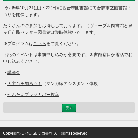
令和5年10月21(土)・22(日)に西合志図書館にて合志市立図書館ま
つりを開催します。
たくさんのご参加をお待ちしております。（ヴィーブル図書館と泉
ヶ丘市民センター図書館は臨時休館いたします）
※プログラムは
こちら
をご覧ください。
下記のイベントは事前申し込みが必要です。図書館窓口か電話でお
申し込みください。
・
講演会
・
天文台を知ろう！
（マンガ家アシスタント体験）
・
かんたんブックカバー教室
戻る
Copyright (C) 合志市立図書館. All Rights Reserved.