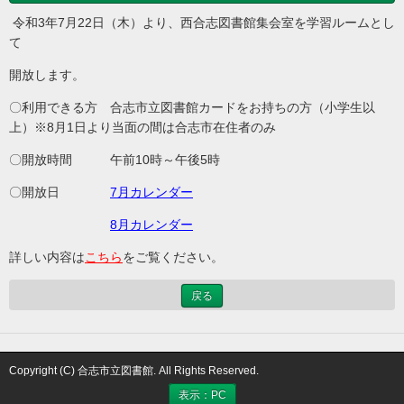
令和3年7月22日（木）より、西合志図書館集会室を学習ルームとし
て
開放します。
〇利用できる方 合志市立図書館カードをお持ちの方（小学生以
上）※8月1日より当面の間は合志市在住者のみ
〇開放時間 午前10時～午後5時
〇開放日
7月カレンダー
8月カレンダー
詳しい内容は
こちら
をご覧ください。
戻る
Copyright (C) 合志市立図書館. All Rights Reserved.
表示：PC