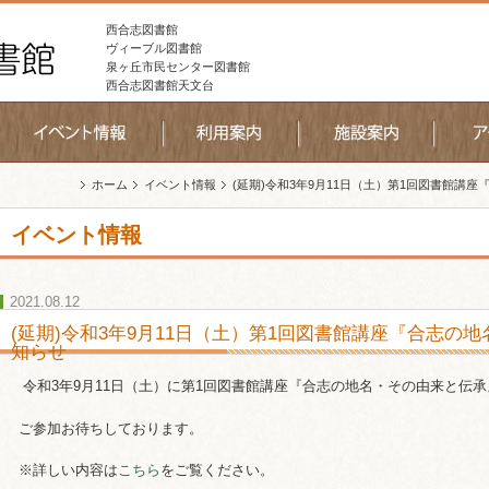
西合志図書館
ヴィーブル図書館
泉ヶ丘市民センター図書館
西合志図書館天文台
ホーム
イベント情報
(延期)令和3年9月11日（土）第1回図書館講
イベント情報
2021.08.12
(延期)令和3年9月11日（土）第1回図書館講座『合志の
知らせ
令和3年9月11日（土）に第1回図書館講座『合志の地名・その由来と伝
ご参加お待ちしております。
※詳しい内容は
こちら
をご覧ください。